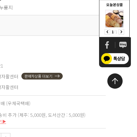
오늘본상품
 누룽지
1
/
1
21
역자활센터
판매자상품 더보기
역자활센터
택배 (우체국택배)
 추가 (제주: 5,000원, 도서산간 : 5,000원)
기▶