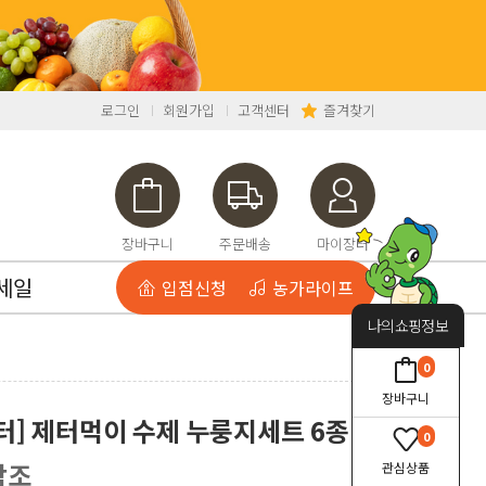
로그인
회원가입
고객센터
즐겨찾기
장바구니
주문배송
마이장터
세일
입점신청
농가라이프
나의쇼핑정보
0
장바구니
] 제터먹이 수제 누룽지세트 6종
0
참조
관심상품