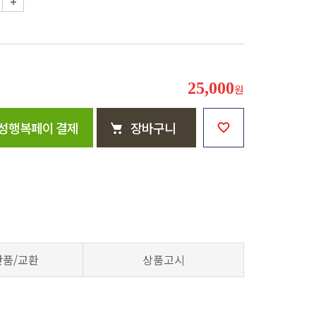
25,000
원
성행복페이 결제
장바구니
반품/교환
상품고시