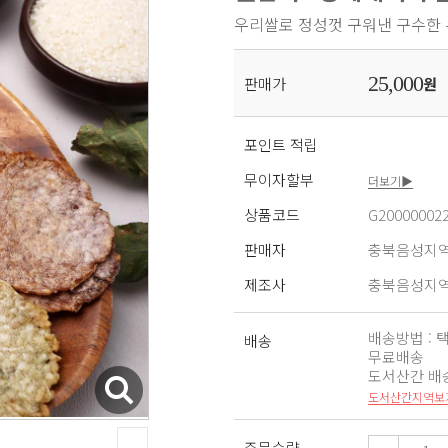
우리쌀로 정성껏 구워낸 구수한
25,000
판매가
원
포인트 적립
무이자할부
더보기▶
상품코드
G20000002
판매자
충북음성지
제조사
충북음성지
배송방법 : 
배송
무료배송
도서산간 배송비
도서산간지역보
주문수량